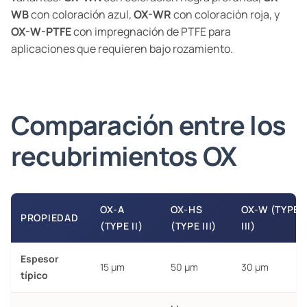
WB
con coloración azul,
OX-WR
con coloración roja, y
OX-W-PTFE
con impregnación de PTFE para
aplicaciones que requieren bajo rozamiento.
Comparación entre los
recubrimientos OX
OX-A
OX-HS
OX-W (TYPE
PROPIEDAD
(TYPE II)
(TYPE III)
III)
Espesor
15 µm
50 µm
30 µm
típico