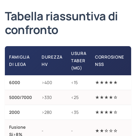
Tabella riassuntiva di
confronto
USURA
FAMIGLIA
DUREZZA
CORROSIONE
S
TABER
DI LEGA
HV
NSS
M
(MG)
6000
>400
<15
★★★★★
5000/7000
>330
<25
★★★★☆
2000
>280
<35
★★★★☆
Fusione
-
-
★★☆☆☆
Si>8%