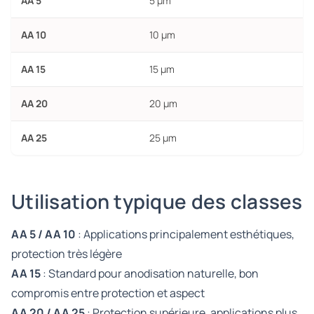
AA 5
5 µm
AA 10
10 µm
AA 15
15 µm
AA 20
20 µm
AA 25
25 µm
Utilisation typique des classes
AA 5 / AA 10
: Applications principalement esthétiques,
protection très légère
AA 15
: Standard pour anodisation naturelle, bon
compromis entre protection et aspect
AA 20 / AA 25
: Protection supérieure, applications plus