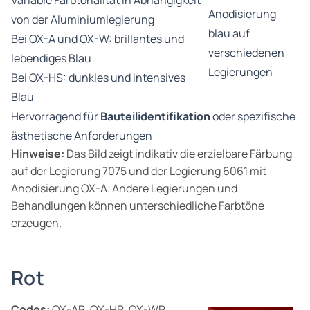
Variable Farbtonalität in Abhängigkeit
Anodisierung
von der Aluminiumlegierung
blau auf
Bei OX-A und OX-W: brillantes und
verschiedenen
lebendiges Blau
Legierungen
Bei OX-HS: dunkles und intensives
Blau
Hervorragend für
Bauteilidentifikation
oder spezifische
ästhetische Anforderungen
Hinweise:
Das Bild zeigt indikativ die erzielbare Färbung
auf der Legierung 7075 und der Legierung 6061 mit
Anodisierung OX-A. Andere Legierungen und
Behandlungen können unterschiedliche Farbtöne
erzeugen.
Rot
Codes:
OX-AR, OX-HR, OX-WR