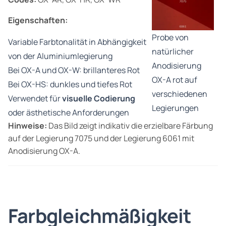
Eigenschaften:
Probe von
Variable Farbtonalität in Abhängigkeit
natürlicher
von der Aluminiumlegierung
Anodisierung
Bei OX-A und OX-W: brillanteres Rot
OX-A rot auf
Bei OX-HS: dunkles und tiefes Rot
verschiedenen
Verwendet für
visuelle Codierung
Legierungen
oder ästhetische Anforderungen
Hinweise:
Das Bild zeigt indikativ die erzielbare Färbung
auf der Legierung 7075 und der Legierung 6061 mit
Anodisierung OX-A.
Farbgleichmäßigkeit