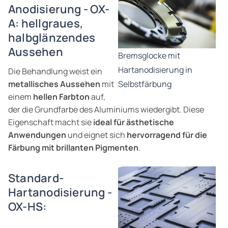
Anodisierung - OX-
A: hellgraues,
halbglänzendes
Aussehen
Bremsglocke mit
Hartanodisierung in
Die Behandlung weist ein
metallisches Aussehen
mit
Selbstfärbung
einem
hellen Farbton
auf,
der die Grundfarbe des Aluminiums wiedergibt. Diese
Eigenschaft macht sie
ideal für ästhetische
Anwendungen
und eignet sich
hervorragend für die
Färbung mit brillanten Pigmenten
.
Standard-
Hartanodisierung -
OX-HS: